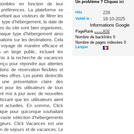
Un problème ? Cliquez ici
sponibles en fonction de leur
s préférences. La plateforme se
Hits
228
mettant aux visiteurs de filtrer les
Validé le :
18-10-2025
le type d'hébergement, la date de
Informations Google
ues du site sont bien organisées,
PageRank
chaque type d'hébergement ainsi
Nombre de backlinks
0
ations sur les destinations. Cela
Nombre de pages indexées
0
ur voyage de manière efficace et
Langue
 un large public, incluant les
amis à la recherche de vacances
onçu pour répondre aux attentes
ns de réservation flexibles et
ntes offres. Les points distinctifs
t une présentation claire des
ion pour les utilisateurs de tous
ent mis à jour avec de nouvelles
issant que les utilisateurs aient
 et actuelles. En somme, Click
ique pour quiconque souhaitant
vaste sélection d'hébergements
ageurs. Click Vacances est une
ion de séjours et de vacances. Le