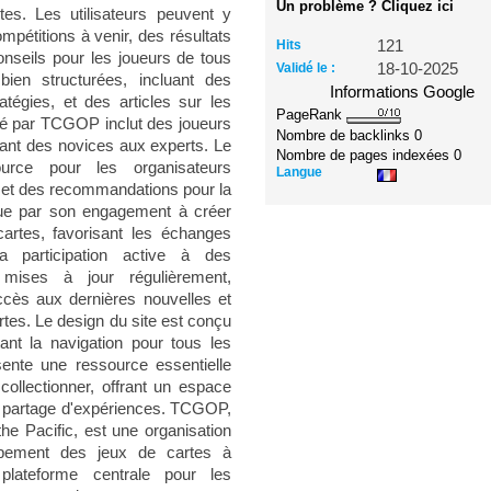
Un problème ? Cliquez ici
es. Les utilisateurs peuvent y
pétitions à venir, des résultats
Hits
121
onseils pour les joueurs de tous
Validé le :
18-10-2025
bien structurées, incluant des
Informations Google
atégies, et des articles sur les
PageRank
isé par TCGOP inclut des joueurs
Nombre de backlinks
0
lant des novices aux experts. Le
Nombre de pages indexées
0
rce pour les organisateurs
Langue
s et des recommandations pour la
gue par son engagement à créer
rtes, favorisant les échanges
a participation active à des
mises à jour régulièrement,
accès aux dernières nouvelles et
tes. Le design du site est conçu
itant la navigation pour tous les
ente une ressource essentielle
ollectionner, offrant un espace
 le partage d'expériences. TCGOP,
e Pacific, est une organisation
ppement des jeux de cartes à
plateforme centrale pour les